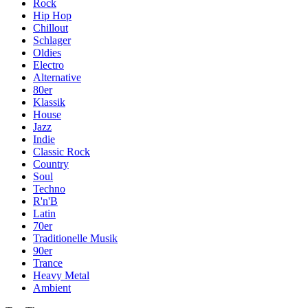
Rock
Hip Hop
Chillout
Schlager
Oldies
Electro
Alternative
80er
Klassik
House
Jazz
Indie
Classic Rock
Country
Soul
Techno
R'n'B
Latin
70er
Traditionelle Musik
90er
Trance
Heavy Metal
Ambient