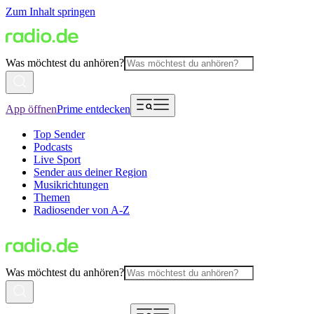
Zum Inhalt springen
Was möchtest du anhören?
App öffnen
Prime entdecken
Top Sender
Podcasts
Live Sport
Sender aus deiner Region
Musikrichtungen
Themen
Radiosender von A-Z
Was möchtest du anhören?