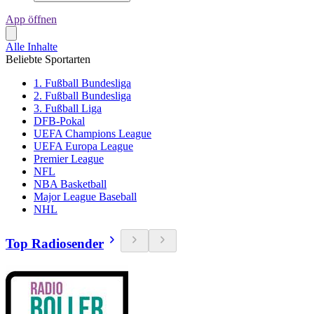
App öffnen
Alle Inhalte
Beliebte Sportarten
1. Fußball Bundesliga
2. Fußball Bundesliga
3. Fußball Liga
DFB-Pokal
UEFA Champions League
UEFA Europa League
Premier League
NFL
NBA Basketball
Major League Baseball
NHL
Top Radiosender