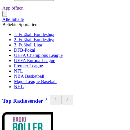
App öffnen
Alle Inhalte
Beliebte Sportarten
1. Fußball Bundesliga
2. Fußball Bundesliga
3. Fußball Liga
DFB-Pokal
UEFA Champions League
UEFA Europa League
Premier League
NFL
NBA Basketball
Major League Baseball
NHL
Top Radiosender