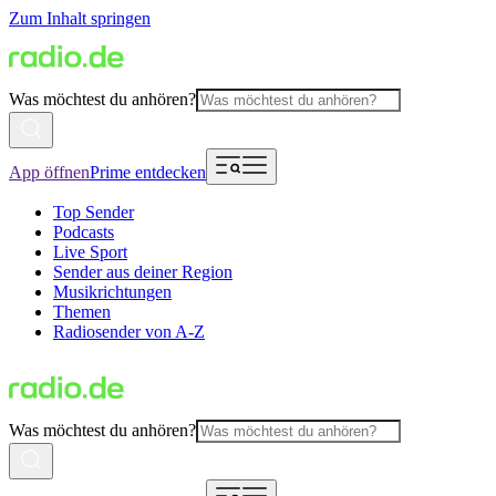
Zum Inhalt springen
Was möchtest du anhören?
App öffnen
Prime entdecken
Top Sender
Podcasts
Live Sport
Sender aus deiner Region
Musikrichtungen
Themen
Radiosender von A-Z
Was möchtest du anhören?