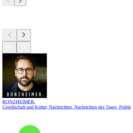
Top
Podcasts
RONZHEIMER.
Gesellschaft und Kultur, Nachrichten, Nachrichten des Tages, Politik