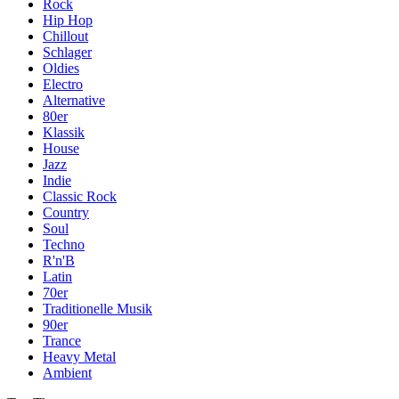
Rock
Hip Hop
Chillout
Schlager
Oldies
Electro
Alternative
80er
Klassik
House
Jazz
Indie
Classic Rock
Country
Soul
Techno
R'n'B
Latin
70er
Traditionelle Musik
90er
Trance
Heavy Metal
Ambient