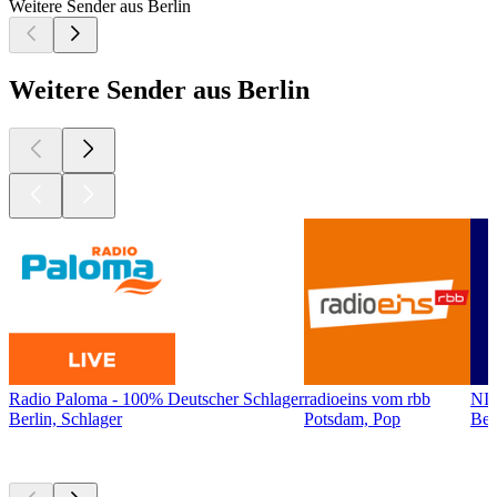
Weitere Sender aus Berlin
Weitere Sender aus Berlin
Radio Paloma - 100% Deutscher Schlager
radioeins vom rbb
NI
Berlin, Schlager
Potsdam, Pop
Ber
Top
Podcasts
Top
Podcasts