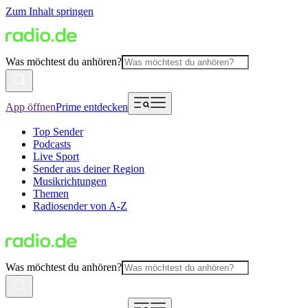
Zum Inhalt springen
Was möchtest du anhören?
App öffnen
Prime entdecken
Top Sender
Podcasts
Live Sport
Sender aus deiner Region
Musikrichtungen
Themen
Radiosender von A-Z
Was möchtest du anhören?