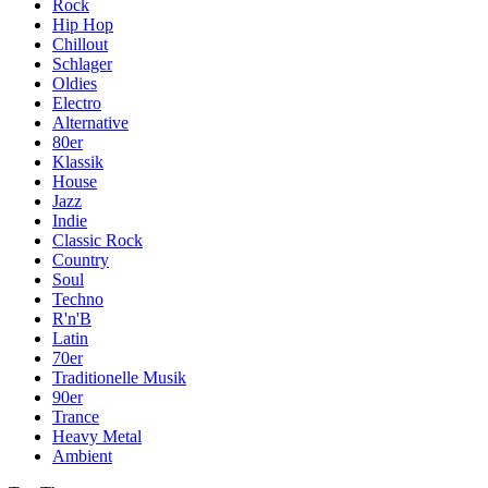
Rock
Hip Hop
Chillout
Schlager
Oldies
Electro
Alternative
80er
Klassik
House
Jazz
Indie
Classic Rock
Country
Soul
Techno
R'n'B
Latin
70er
Traditionelle Musik
90er
Trance
Heavy Metal
Ambient