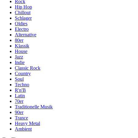
Rock
Hip Hop
Chillout
Schlager
Oldies
Electro
Alternative
80er
Klassik
House
Jazz
Indie
Classic Rock
Country
Soul
Techno
R'n'B
Latin
70er
Traditionelle Musik
90er
Trance
Heavy Metal
Ambient