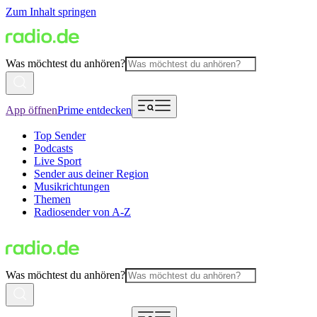
Zum Inhalt springen
Was möchtest du anhören?
App öffnen
Prime entdecken
Top Sender
Podcasts
Live Sport
Sender aus deiner Region
Musikrichtungen
Themen
Radiosender von A-Z
Was möchtest du anhören?