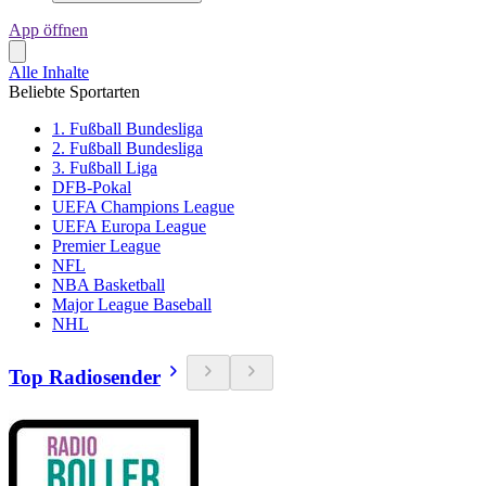
App öffnen
Alle Inhalte
Beliebte Sportarten
1. Fußball Bundesliga
2. Fußball Bundesliga
3. Fußball Liga
DFB-Pokal
UEFA Champions League
UEFA Europa League
Premier League
NFL
NBA Basketball
Major League Baseball
NHL
Top Radiosender