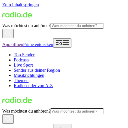
Zum Inhalt springen
Was möchtest du anhören?
App öffnen
Prime entdecken
Top Sender
Podcasts
Live Sport
Sender aus deiner Region
Musikrichtungen
Themen
Radiosender von A-Z
Was möchtest du anhören?