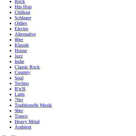
Rock
Hip Hop
Chillout
Schlager
Oldies
Electro
Alternative
80er
Klassik
House
Jazz
Indie
Classic Rock
Country
Soul
Techno
R'n'B
Latin
70er
Traditionelle Musik
90er
Trance
Heavy Metal
Ambient