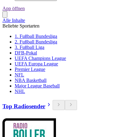
App öffnen
Alle Inhalte
Beliebte Sportarten
1. Fußball Bundesliga
2. Fußball Bundesliga
3. Fußball Liga
DFB-Pokal
UEFA Champions League
UEFA Europa League
Premier League
NFL
NBA Basketball
Major League Baseball
NHL
Top Radiosender