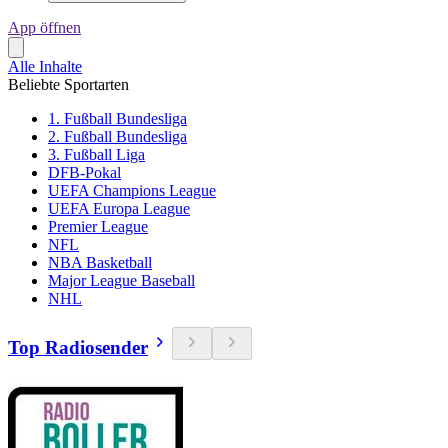
App öffnen
Alle Inhalte
Beliebte Sportarten
1. Fußball Bundesliga
2. Fußball Bundesliga
3. Fußball Liga
DFB-Pokal
UEFA Champions League
UEFA Europa League
Premier League
NFL
NBA Basketball
Major League Baseball
NHL
Top Radiosender