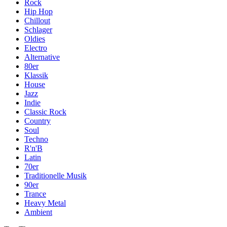
Rock
Hip Hop
Chillout
Schlager
Oldies
Electro
Alternative
80er
Klassik
House
Jazz
Indie
Classic Rock
Country
Soul
Techno
R'n'B
Latin
70er
Traditionelle Musik
90er
Trance
Heavy Metal
Ambient