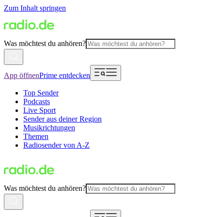
Zum Inhalt springen
Was möchtest du anhören?
App öffnen
Prime entdecken
Top Sender
Podcasts
Live Sport
Sender aus deiner Region
Musikrichtungen
Themen
Radiosender von A-Z
Was möchtest du anhören?