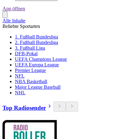
App öffnen
Alle Inhalte
Beliebte Sportarten
1. Fußball Bundesliga
2. Fußball Bundesliga
3. Fußball Liga
DFB-Pokal
UEFA Champions League
UEFA Europa League
Premier League
NFL
NBA Basketball
Major League Baseball
NHL
Top Radiosender