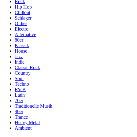
Rock
Hip Hop
Chillout
Schlager
Oldies
Electro
Alternative
80er
Klassik
House
Jazz
Indie
Classic Rock
Country
Soul
Techno
R'n'B
Latin
70er
Traditionelle Musik
90er
Trance
Heavy Metal
Ambient