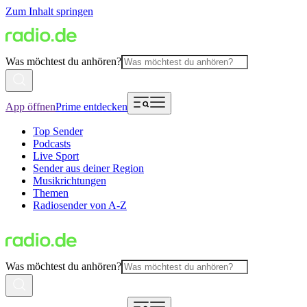
Zum Inhalt springen
Was möchtest du anhören?
App öffnen
Prime entdecken
Top Sender
Podcasts
Live Sport
Sender aus deiner Region
Musikrichtungen
Themen
Radiosender von A-Z
Was möchtest du anhören?