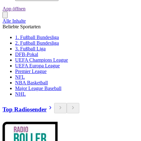
App öffnen
Alle Inhalte
Beliebte Sportarten
1. Fußball Bundesliga
2. Fußball Bundesliga
3. Fußball Liga
DFB-Pokal
UEFA Champions League
UEFA Europa League
Premier League
NFL
NBA Basketball
Major League Baseball
NHL
Top Radiosender