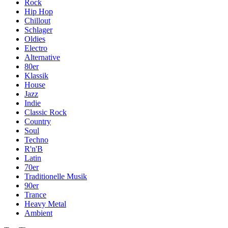
Rock
Hip Hop
Chillout
Schlager
Oldies
Electro
Alternative
80er
Klassik
House
Jazz
Indie
Classic Rock
Country
Soul
Techno
R'n'B
Latin
70er
Traditionelle Musik
90er
Trance
Heavy Metal
Ambient