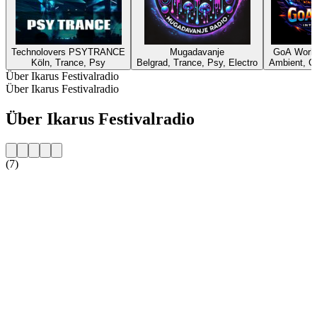
Technolovers PSYTRANCE
Mugadavanje
GoA World
Köln, Trance, Psy
Belgrad, Trance, Psy, Electro
Ambient, G
Über Ikarus Festivalradio
Über Ikarus Festivalradio
Über Ikarus Festivalradio
(7)
Sender-Website