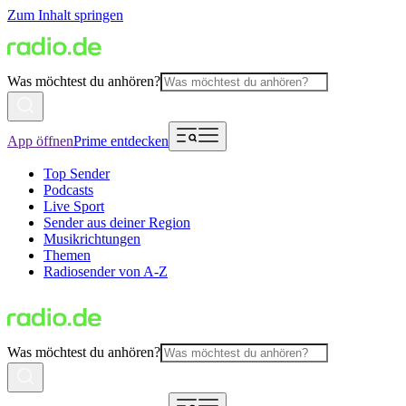
Zum Inhalt springen
Was möchtest du anhören?
App öffnen
Prime entdecken
Top Sender
Podcasts
Live Sport
Sender aus deiner Region
Musikrichtungen
Themen
Radiosender von A-Z
Was möchtest du anhören?