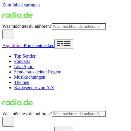
Zum Inhalt springen
Was möchtest du anhören?
App öffnen
Prime entdecken
Top Sender
Podcasts
Live Sport
Sender aus deiner Region
Musikrichtungen
Themen
Radiosender von A-Z
Was möchtest du anhören?