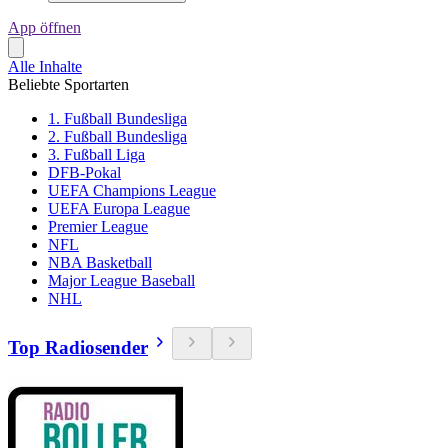
App öffnen
Alle Inhalte
Beliebte Sportarten
1. Fußball Bundesliga
2. Fußball Bundesliga
3. Fußball Liga
DFB-Pokal
UEFA Champions League
UEFA Europa League
Premier League
NFL
NBA Basketball
Major League Baseball
NHL
Top Radiosender