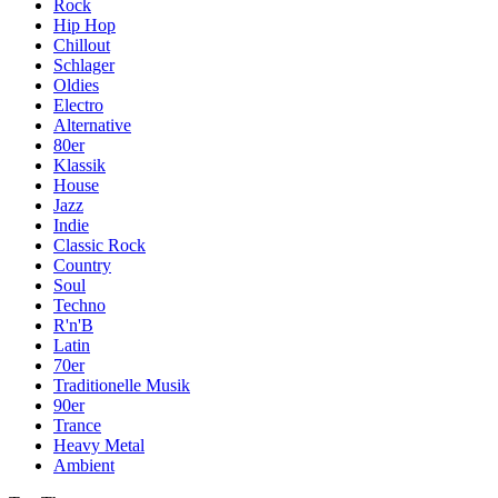
Rock
Hip Hop
Chillout
Schlager
Oldies
Electro
Alternative
80er
Klassik
House
Jazz
Indie
Classic Rock
Country
Soul
Techno
R'n'B
Latin
70er
Traditionelle Musik
90er
Trance
Heavy Metal
Ambient