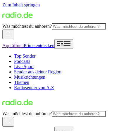
Zum Inhalt springen
Was möchtest du anhören?
App öffnen
Prime entdecken
Top Sender
Podcasts
Live Sport
Sender aus deiner Region
Musikrichtungen
Themen
Radiosender von A-Z
Was möchtest du anhören?