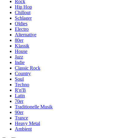
Rock
Hip Hop
Chillout
Schlager
Oldies
Electro
Alternative
80er
Klassik
House
Jazz
Indie
Classic Rock
Country
Soul
Techno
R'n'B
Latin
70er
Traditionelle Musik
90er
Trance
Heavy Metal
Ambient