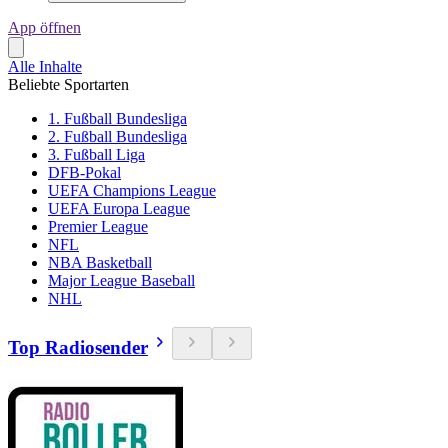
App öffnen
Alle Inhalte
Beliebte Sportarten
1. Fußball Bundesliga
2. Fußball Bundesliga
3. Fußball Liga
DFB-Pokal
UEFA Champions League
UEFA Europa League
Premier League
NFL
NBA Basketball
Major League Baseball
NHL
Top Radiosender