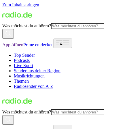
Zum Inhalt springen
Was möchtest du anhören?
App öffnen
Prime entdecken
Top Sender
Podcasts
Live Sport
Sender aus deiner Region
Musikrichtungen
Themen
Radiosender von A-Z
Was möchtest du anhören?