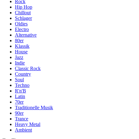
Rock
Hip Hop
Chillout
Schlager
Oldies
Electro
Alternative
80er
Klassik
House
Jazz
Indie
Classic Rock
Country
Soul
Techno
R'n'B
Latin
70er
Traditionelle Musik
90er
Trance
Heavy Metal
Ambient