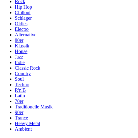
Rock
Hip Hop
Chillout
Schlager
Oldies
Electro
Alternative
80er
Klassik
House
Jazz
Indie
Classic Rock
Country
Soul
Techno
R'n'B
Latin
70er
Traditionelle Musik
90er
Trance
Heavy Metal
Ambient