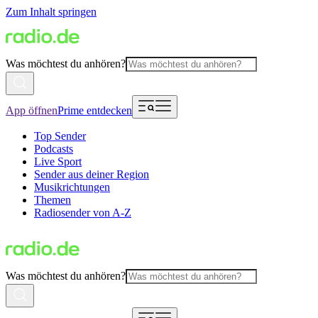
Zum Inhalt springen
Was möchtest du anhören?
App öffnen
Prime entdecken
Top Sender
Podcasts
Live Sport
Sender aus deiner Region
Musikrichtungen
Themen
Radiosender von A-Z
Was möchtest du anhören?