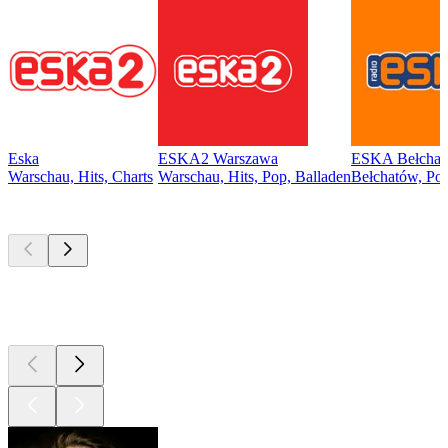
Eska
ESKA2 Warszawa
ESKA Bełcha
Warschau, Hits, Charts
Warschau, Hits, Pop, Balladen
Bełchatów, Po
Top
Podcasts
Top
Podcasts
Top
Podcasts