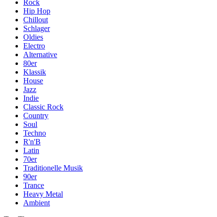
Rock
Hip Hop
Chillout
Schlager
Oldies
Electro
Alternative
80er
Klassik
House
Jazz
Indie
Classic Rock
Country
Soul
Techno
R'n'B
Latin
70er
Traditionelle Musik
90er
Trance
Heavy Metal
Ambient