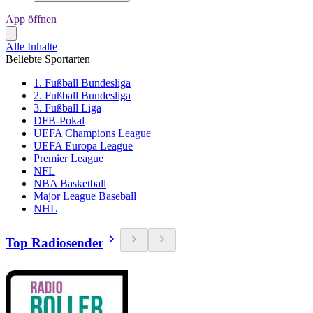
App öffnen
Alle Inhalte
Beliebte Sportarten
1. Fußball Bundesliga
2. Fußball Bundesliga
3. Fußball Liga
DFB-Pokal
UEFA Champions League
UEFA Europa League
Premier League
NFL
NBA Basketball
Major League Baseball
NHL
Top Radiosender