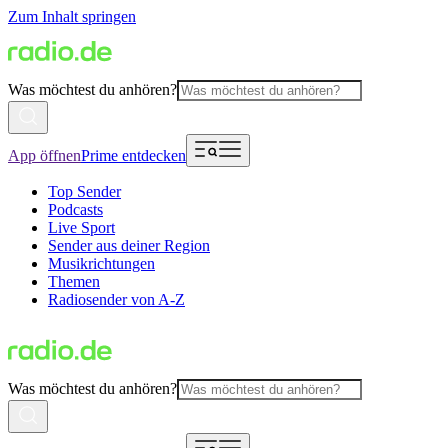
Zum Inhalt springen
Was möchtest du anhören?
App öffnen
Prime entdecken
Top Sender
Podcasts
Live Sport
Sender aus deiner Region
Musikrichtungen
Themen
Radiosender von A-Z
Was möchtest du anhören?