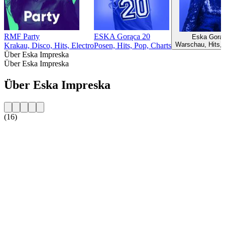
RMF Party
ESKA Gorąca 20
Eska Gorą
Warschau, Hits, 
Krakau, Disco, Hits, Electro
Posen, Hits, Pop, Charts
Über Eska Impreska
Über Eska Impreska
Über Eska Impreska
(16)
Sender-Website