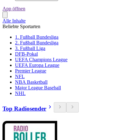
App öffnen
Alle Inhalte
Beliebte Sportarten
1. Fußball Bundesliga
2. Fußball Bundesliga
3. Fußball Liga
DFB-Pokal
UEFA Champions League
UEFA Europa League
Premier League
NFL
NBA Basketball
Major League Baseball
NHL
Top Radiosender