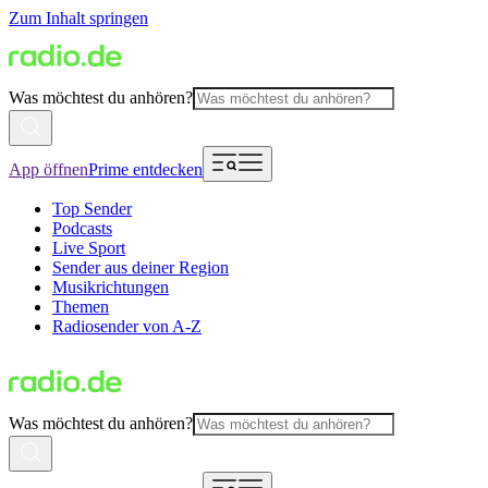
Zum Inhalt springen
Was möchtest du anhören?
App öffnen
Prime entdecken
Top Sender
Podcasts
Live Sport
Sender aus deiner Region
Musikrichtungen
Themen
Radiosender von A-Z
Was möchtest du anhören?