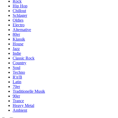
Rock
Hip Hop
Chillout
Schlager
Oldies
Electro
Alternative
80er
Klassik
House
Jazz
Indie
Classic Rock
Country
Soul
Techno
R'n'B
Latin
70er
Traditionelle Musik
90er
Trance
Heavy Metal
Ambient