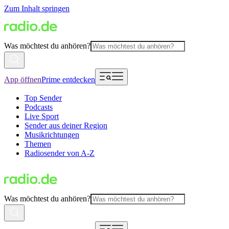
Zum Inhalt springen
Was möchtest du anhören?
App öffnen
Prime entdecken
Top Sender
Podcasts
Live Sport
Sender aus deiner Region
Musikrichtungen
Themen
Radiosender von A-Z
Was möchtest du anhören?