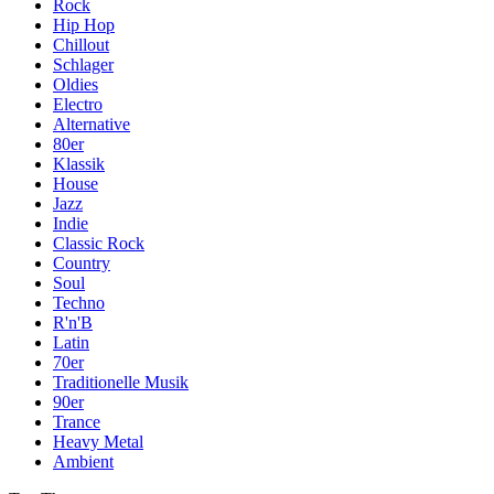
Rock
Hip Hop
Chillout
Schlager
Oldies
Electro
Alternative
80er
Klassik
House
Jazz
Indie
Classic Rock
Country
Soul
Techno
R'n'B
Latin
70er
Traditionelle Musik
90er
Trance
Heavy Metal
Ambient