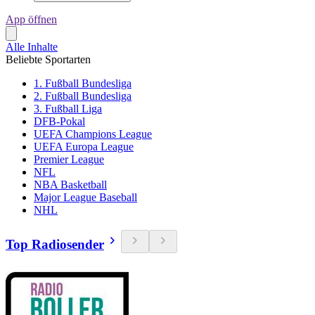
App öffnen
Alle Inhalte
Beliebte Sportarten
1. Fußball Bundesliga
2. Fußball Bundesliga
3. Fußball Liga
DFB-Pokal
UEFA Champions League
UEFA Europa League
Premier League
NFL
NBA Basketball
Major League Baseball
NHL
Top Radiosender