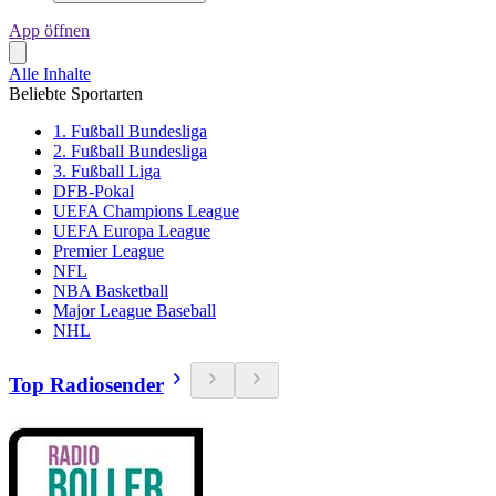
App öffnen
Alle Inhalte
Beliebte Sportarten
1. Fußball Bundesliga
2. Fußball Bundesliga
3. Fußball Liga
DFB-Pokal
UEFA Champions League
UEFA Europa League
Premier League
NFL
NBA Basketball
Major League Baseball
NHL
Top Radiosender