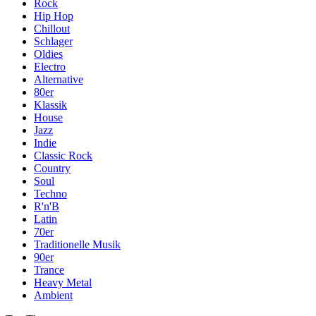
Rock
Hip Hop
Chillout
Schlager
Oldies
Electro
Alternative
80er
Klassik
House
Jazz
Indie
Classic Rock
Country
Soul
Techno
R'n'B
Latin
70er
Traditionelle Musik
90er
Trance
Heavy Metal
Ambient