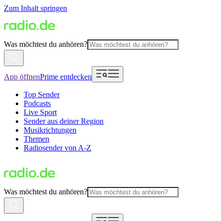
Zum Inhalt springen
Was möchtest du anhören?
App öffnen
Prime entdecken
Top Sender
Podcasts
Live Sport
Sender aus deiner Region
Musikrichtungen
Themen
Radiosender von A-Z
Was möchtest du anhören?