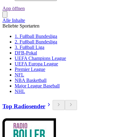
App öffnen
Alle Inhalte
Beliebte Sportarten
1. Fußball Bundesliga
2. Fußball Bundesliga
3. Fußball Liga
DFB-Pokal
UEFA Champions League
UEFA Europa League
Premier League
NFL
NBA Basketball
Major League Baseball
NHL
Top Radiosender