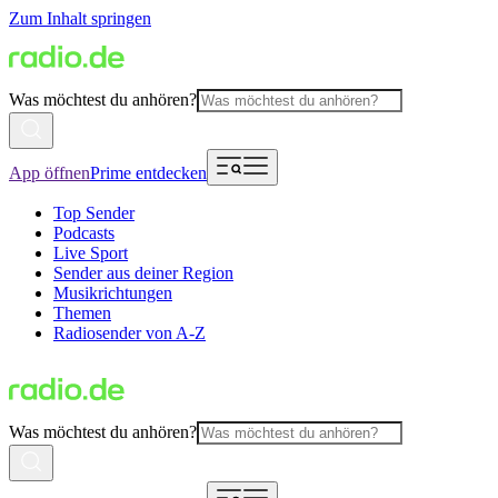
Zum Inhalt springen
Was möchtest du anhören?
App öffnen
Prime entdecken
Top Sender
Podcasts
Live Sport
Sender aus deiner Region
Musikrichtungen
Themen
Radiosender von A-Z
Was möchtest du anhören?