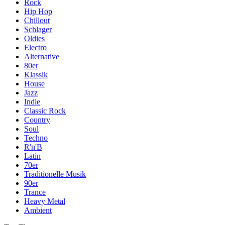
Rock
Hip Hop
Chillout
Schlager
Oldies
Electro
Alternative
80er
Klassik
House
Jazz
Indie
Classic Rock
Country
Soul
Techno
R'n'B
Latin
70er
Traditionelle Musik
90er
Trance
Heavy Metal
Ambient