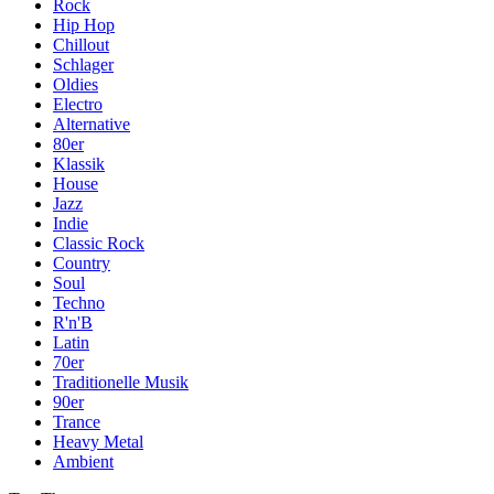
Rock
Hip Hop
Chillout
Schlager
Oldies
Electro
Alternative
80er
Klassik
House
Jazz
Indie
Classic Rock
Country
Soul
Techno
R'n'B
Latin
70er
Traditionelle Musik
90er
Trance
Heavy Metal
Ambient