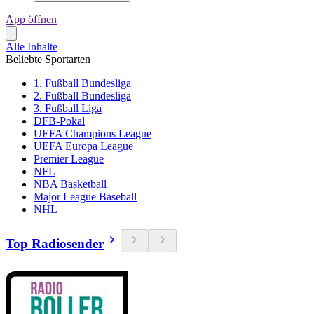
App öffnen
Alle Inhalte
Beliebte Sportarten
1. Fußball Bundesliga
2. Fußball Bundesliga
3. Fußball Liga
DFB-Pokal
UEFA Champions League
UEFA Europa League
Premier League
NFL
NBA Basketball
Major League Baseball
NHL
Top Radiosender