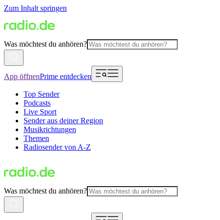
Zum Inhalt springen
Was möchtest du anhören?
App öffnen
Prime entdecken
Top Sender
Podcasts
Live Sport
Sender aus deiner Region
Musikrichtungen
Themen
Radiosender von A-Z
Was möchtest du anhören?