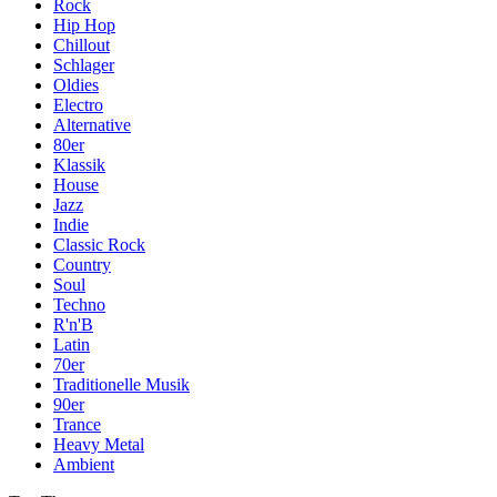
Rock
Hip Hop
Chillout
Schlager
Oldies
Electro
Alternative
80er
Klassik
House
Jazz
Indie
Classic Rock
Country
Soul
Techno
R'n'B
Latin
70er
Traditionelle Musik
90er
Trance
Heavy Metal
Ambient