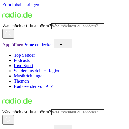
Zum Inhalt springen
Was möchtest du anhören?
App öffnen
Prime entdecken
Top Sender
Podcasts
Live Sport
Sender aus deiner Region
Musikrichtungen
Themen
Radiosender von A-Z
Was möchtest du anhören?