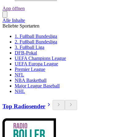
App öffnen
Alle Inhalte
Beliebte Sportarten
1. Fußball Bundesliga
2. Fußball Bundesliga
3. Fußball Liga
DFB-Pokal
UEFA Champions League
UEFA Europa League
Premier League
NFL
NBA Basketball
Major League Baseball
NHL
Top Radiosender