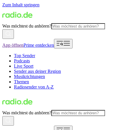
Zum Inhalt springen
Was möchtest du anhören?
App öffnen
Prime entdecken
Top Sender
Podcasts
Live Sport
Sender aus deiner Region
Musikrichtungen
Themen
Radiosender von A-Z
Was möchtest du anhören?