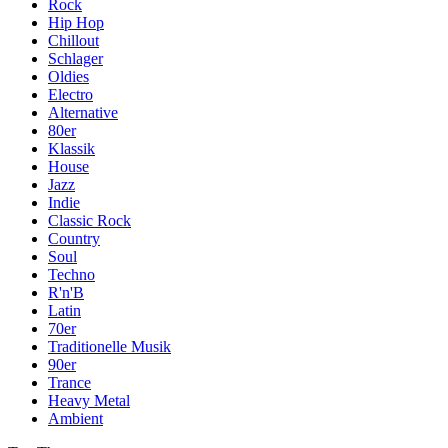
Rock
Hip Hop
Chillout
Schlager
Oldies
Electro
Alternative
80er
Klassik
House
Jazz
Indie
Classic Rock
Country
Soul
Techno
R'n'B
Latin
70er
Traditionelle Musik
90er
Trance
Heavy Metal
Ambient