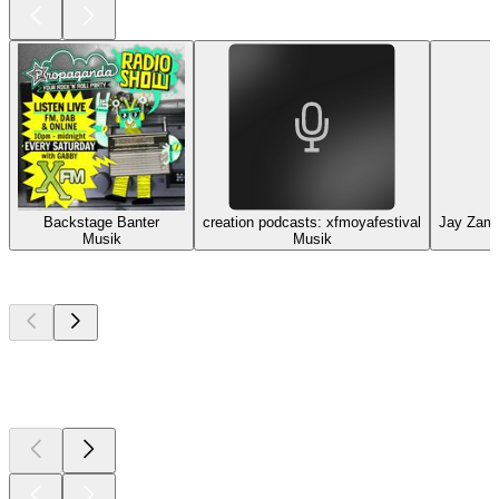
Backstage Banter
creation podcasts: xfmoyafestival
Jay Zamm
Musik
Musik
Top
Podcasts
Top
Podcasts
Top
Podcasts