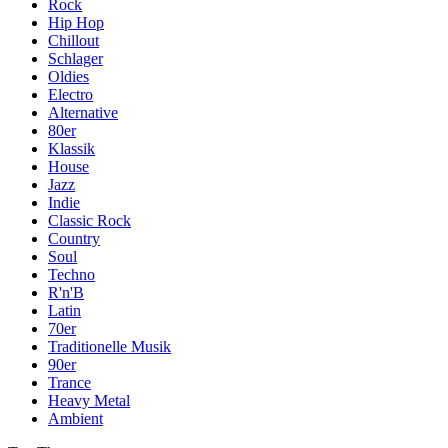
Rock
Hip Hop
Chillout
Schlager
Oldies
Electro
Alternative
80er
Klassik
House
Jazz
Indie
Classic Rock
Country
Soul
Techno
R'n'B
Latin
70er
Traditionelle Musik
90er
Trance
Heavy Metal
Ambient