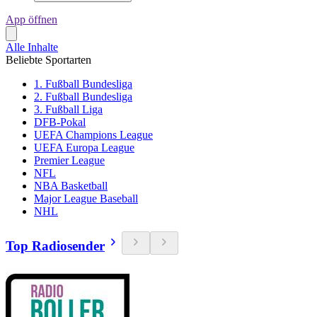
App öffnen
Alle Inhalte
Beliebte Sportarten
1. Fußball Bundesliga
2. Fußball Bundesliga
3. Fußball Liga
DFB-Pokal
UEFA Champions League
UEFA Europa League
Premier League
NFL
NBA Basketball
Major League Baseball
NHL
Top Radiosender