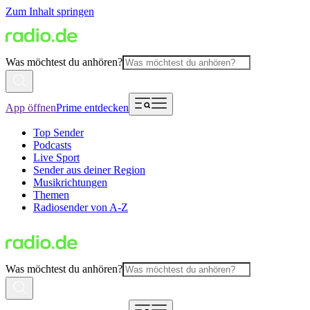
Zum Inhalt springen
Was möchtest du anhören?
App öffnen
Prime entdecken
Top Sender
Podcasts
Live Sport
Sender aus deiner Region
Musikrichtungen
Themen
Radiosender von A-Z
Was möchtest du anhören?