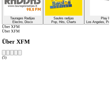
Taurages Radijas
Saulės radijas
Play R
Electro, Disco
Pop, Hits, Charts
Los Angeles, Pop
Über XFM
Über XFM
Über XFM
(5)
Sender-Website