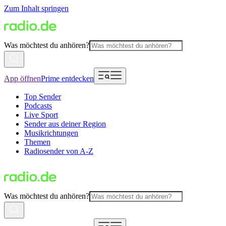
Zum Inhalt springen
Was möchtest du anhören?
App öffnen
Prime entdecken
Top Sender
Podcasts
Live Sport
Sender aus deiner Region
Musikrichtungen
Themen
Radiosender von A-Z
Was möchtest du anhören?