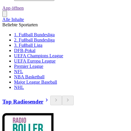
App öffnen
Alle Inhalte
Beliebte Sportarten
1. Fußball Bundesliga
2. Fußball Bundesliga
3. Fußball Liga
DFB-Pokal
UEFA Champions League
UEFA Europa League
Premier League
NFL
NBA Basketball
Major League Baseball
NHL
Top Radiosender