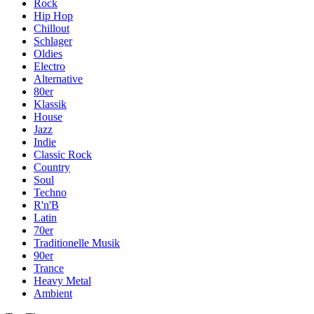
Rock
Hip Hop
Chillout
Schlager
Oldies
Electro
Alternative
80er
Klassik
House
Jazz
Indie
Classic Rock
Country
Soul
Techno
R'n'B
Latin
70er
Traditionelle Musik
90er
Trance
Heavy Metal
Ambient