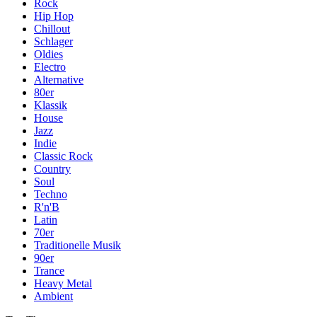
Rock
Hip Hop
Chillout
Schlager
Oldies
Electro
Alternative
80er
Klassik
House
Jazz
Indie
Classic Rock
Country
Soul
Techno
R'n'B
Latin
70er
Traditionelle Musik
90er
Trance
Heavy Metal
Ambient