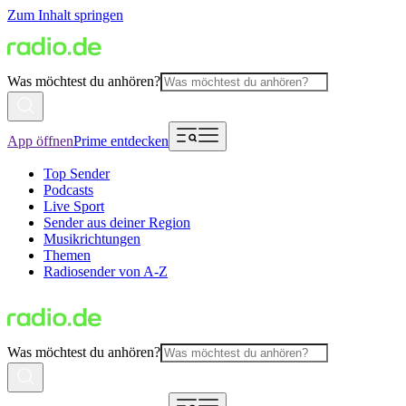
Zum Inhalt springen
Was möchtest du anhören?
App öffnen
Prime entdecken
Top Sender
Podcasts
Live Sport
Sender aus deiner Region
Musikrichtungen
Themen
Radiosender von A-Z
Was möchtest du anhören?