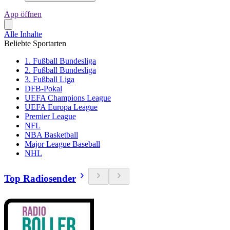
App öffnen
Alle Inhalte
Beliebte Sportarten
1. Fußball Bundesliga
2. Fußball Bundesliga
3. Fußball Liga
DFB-Pokal
UEFA Champions League
UEFA Europa League
Premier League
NFL
NBA Basketball
Major League Baseball
NHL
Top Radiosender