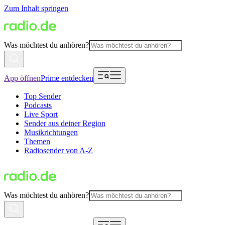
Zum Inhalt springen
Was möchtest du anhören?
App öffnen
Prime entdecken
Top Sender
Podcasts
Live Sport
Sender aus deiner Region
Musikrichtungen
Themen
Radiosender von A-Z
Was möchtest du anhören?