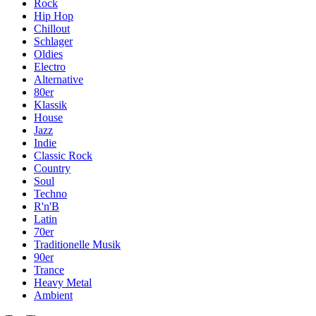
Rock
Hip Hop
Chillout
Schlager
Oldies
Electro
Alternative
80er
Klassik
House
Jazz
Indie
Classic Rock
Country
Soul
Techno
R'n'B
Latin
70er
Traditionelle Musik
90er
Trance
Heavy Metal
Ambient