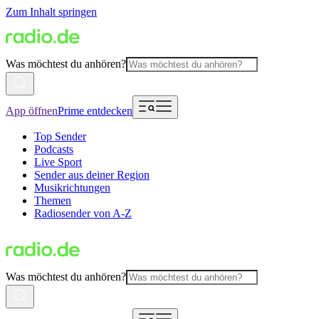
Zum Inhalt springen
Was möchtest du anhören?
App öffnen
Prime entdecken
Top Sender
Podcasts
Live Sport
Sender aus deiner Region
Musikrichtungen
Themen
Radiosender von A-Z
Was möchtest du anhören?