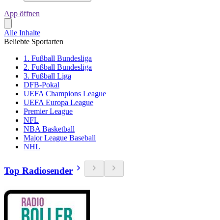
App öffnen
Alle Inhalte
Beliebte Sportarten
1. Fußball Bundesliga
2. Fußball Bundesliga
3. Fußball Liga
DFB-Pokal
UEFA Champions League
UEFA Europa League
Premier League
NFL
NBA Basketball
Major League Baseball
NHL
Top Radiosender