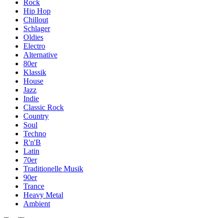
Rock
Hip Hop
Chillout
Schlager
Oldies
Electro
Alternative
80er
Klassik
House
Jazz
Indie
Classic Rock
Country
Soul
Techno
R'n'B
Latin
70er
Traditionelle Musik
90er
Trance
Heavy Metal
Ambient