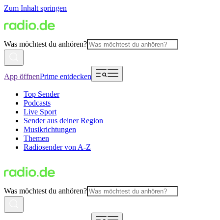
Zum Inhalt springen
Was möchtest du anhören?
App öffnen
Prime entdecken
Top Sender
Podcasts
Live Sport
Sender aus deiner Region
Musikrichtungen
Themen
Radiosender von A-Z
Was möchtest du anhören?