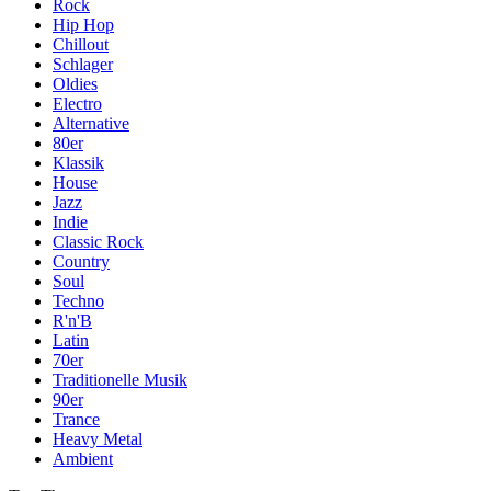
Rock
Hip Hop
Chillout
Schlager
Oldies
Electro
Alternative
80er
Klassik
House
Jazz
Indie
Classic Rock
Country
Soul
Techno
R'n'B
Latin
70er
Traditionelle Musik
90er
Trance
Heavy Metal
Ambient