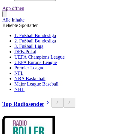
App öffnen
Alle Inhalte
Beliebte Sportarten
1. Fußball Bundesliga
2. Fußball Bundesliga
3. Fußball Liga
DFB-Pokal
UEFA Champions League
UEFA Europa League
Premier League
NFL
NBA Basketball
Major League Baseball
NHL
Top Radiosender