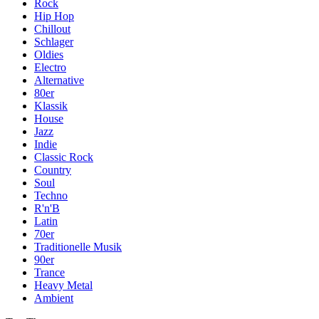
Rock
Hip Hop
Chillout
Schlager
Oldies
Electro
Alternative
80er
Klassik
House
Jazz
Indie
Classic Rock
Country
Soul
Techno
R'n'B
Latin
70er
Traditionelle Musik
90er
Trance
Heavy Metal
Ambient