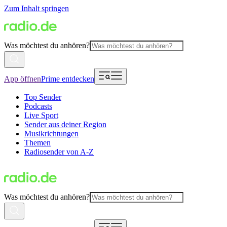
Zum Inhalt springen
Was möchtest du anhören?
App öffnen
Prime entdecken
Top Sender
Podcasts
Live Sport
Sender aus deiner Region
Musikrichtungen
Themen
Radiosender von A-Z
Was möchtest du anhören?