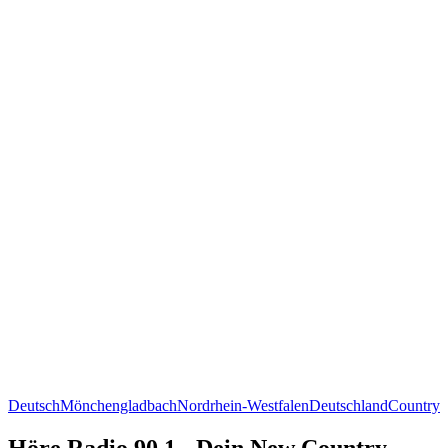
Deutsch
Mönchengladbach
Nordrhein-Westfalen
Deutschland
Country
Höre Radio 90,1 - Dein New Country