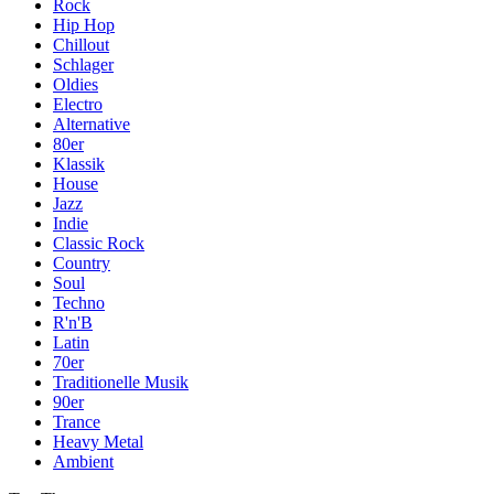
Rock
Hip Hop
Chillout
Schlager
Oldies
Electro
Alternative
80er
Klassik
House
Jazz
Indie
Classic Rock
Country
Soul
Techno
R'n'B
Latin
70er
Traditionelle Musik
90er
Trance
Heavy Metal
Ambient