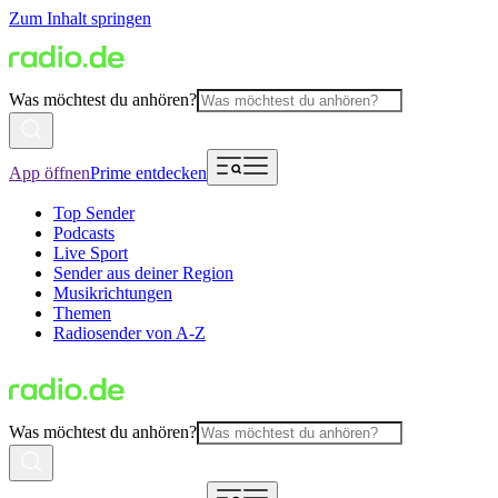
Zum Inhalt springen
Was möchtest du anhören?
App öffnen
Prime entdecken
Top Sender
Podcasts
Live Sport
Sender aus deiner Region
Musikrichtungen
Themen
Radiosender von A-Z
Was möchtest du anhören?