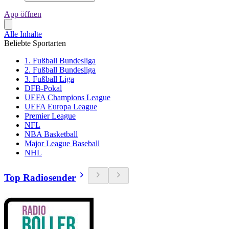
App öffnen
Alle Inhalte
Beliebte Sportarten
1. Fußball Bundesliga
2. Fußball Bundesliga
3. Fußball Liga
DFB-Pokal
UEFA Champions League
UEFA Europa League
Premier League
NFL
NBA Basketball
Major League Baseball
NHL
Top Radiosender