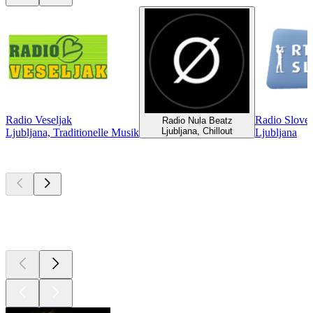
Radio Veseljak
Radio Sloven
Radio Nula Beatz
Ljubljana, Chillout
Ljubljana, Traditionelle Musik
Ljubljana
Top
Podcasts
Top
Podcasts
Top
Podcasts