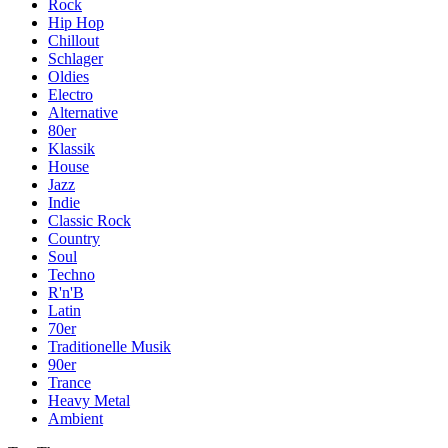
Rock
Hip Hop
Chillout
Schlager
Oldies
Electro
Alternative
80er
Klassik
House
Jazz
Indie
Classic Rock
Country
Soul
Techno
R'n'B
Latin
70er
Traditionelle Musik
90er
Trance
Heavy Metal
Ambient