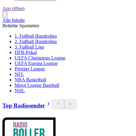
App öffnen
Alle Inhalte
Beliebte Sportarten
1. Fußball Bundesliga
2. Fußball Bundesliga
3. Fußball Liga
DFB-Pokal
UEFA Champions League
UEFA Europa League
Premier League
NFL
NBA Basketball
Major League Baseball
NHL
Top Radiosender