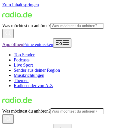
Zum Inhalt springen
Was möchtest du anhören?
App öffnen
Prime entdecken
Top Sender
Podcasts
Live Sport
Sender aus deiner Region
Musikrichtungen
Themen
Radiosender von A-Z
Was möchtest du anhören?