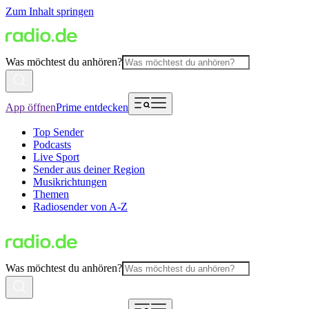
Zum Inhalt springen
Was möchtest du anhören?
App öffnen
Prime entdecken
Top Sender
Podcasts
Live Sport
Sender aus deiner Region
Musikrichtungen
Themen
Radiosender von A-Z
Was möchtest du anhören?