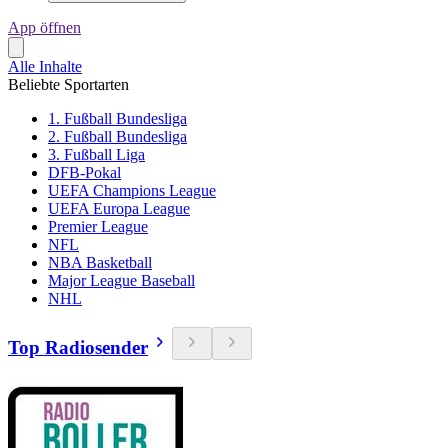
App öffnen
Alle Inhalte
Beliebte Sportarten
1. Fußball Bundesliga
2. Fußball Bundesliga
3. Fußball Liga
DFB-Pokal
UEFA Champions League
UEFA Europa League
Premier League
NFL
NBA Basketball
Major League Baseball
NHL
Top Radiosender