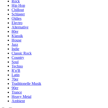
Rock
Hip Hop
Chillout
Schlager
Oldies
Electro
Alternative
80er
Klassik
House
Jazz
Indie
Classic Rock
Country
Soul
Techno
R'n'B
Latin
70er
Traditionelle Musik
90er
Trance
Heavy Metal
Ambient