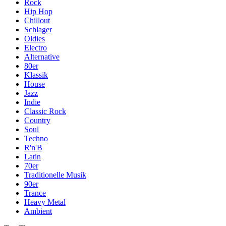
Rock
Hip Hop
Chillout
Schlager
Oldies
Electro
Alternative
80er
Klassik
House
Jazz
Indie
Classic Rock
Country
Soul
Techno
R'n'B
Latin
70er
Traditionelle Musik
90er
Trance
Heavy Metal
Ambient