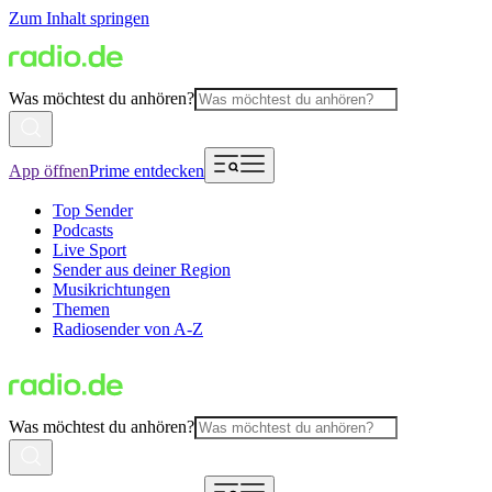
Zum Inhalt springen
Was möchtest du anhören?
App öffnen
Prime entdecken
Top Sender
Podcasts
Live Sport
Sender aus deiner Region
Musikrichtungen
Themen
Radiosender von A-Z
Was möchtest du anhören?