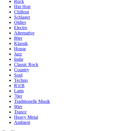
Rock
Hip Hop
Chillout
Schlager
Oldies
Electro
Alternative
80er
Klassik
House
Jazz
Indie
Classic Rock
Country
Soul
Techno
R'n'B
Latin
70er
Traditionelle Musik
90er
Trance
Heavy Metal
Ambient