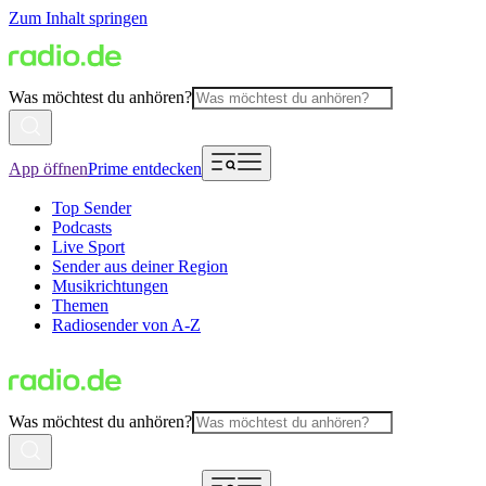
Zum Inhalt springen
Was möchtest du anhören?
App öffnen
Prime entdecken
Top Sender
Podcasts
Live Sport
Sender aus deiner Region
Musikrichtungen
Themen
Radiosender von A-Z
Was möchtest du anhören?