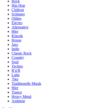
Rock
Hip Hop
Chillout
Schlager
Oldies
Electro
Alternative
80er
Klassik
House
Jazz
Indie
Classic Rock
Country
Soul
Techno
R'n'B
Latin
70er
Traditionelle Musik
90er
Trance
Heavy Metal
Ambient