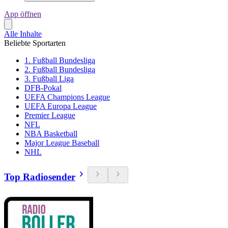
App öffnen
Alle Inhalte
Beliebte Sportarten
1. Fußball Bundesliga
2. Fußball Bundesliga
3. Fußball Liga
DFB-Pokal
UEFA Champions League
UEFA Europa League
Premier League
NFL
NBA Basketball
Major League Baseball
NHL
Top Radiosender