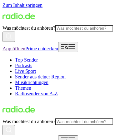
Zum Inhalt springen
Was möchtest du anhören?
App öffnen
Prime entdecken
Top Sender
Podcasts
Live Sport
Sender aus deiner Region
Musikrichtungen
Themen
Radiosender von A-Z
Was möchtest du anhören?