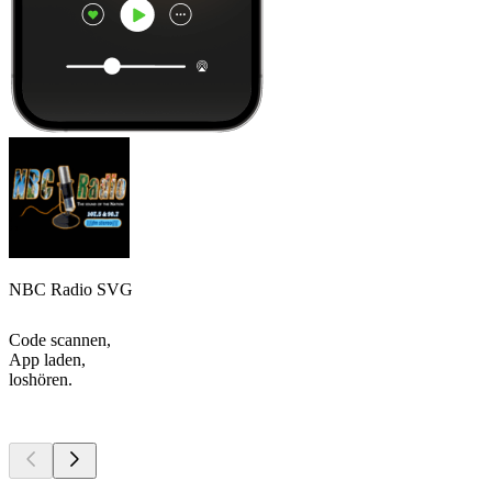
NBC Radio SVG
Code scannen,
App laden,
loshören.
Top
Podcasts
Top
Podcasts