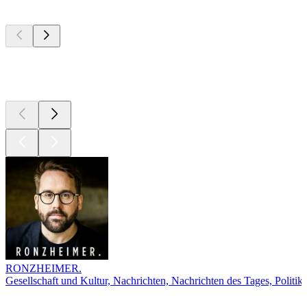
Top
Podcasts
Top
Podcasts
RONZHEIMER.
Gesellschaft und Kultur, Nachrichten, Nachrichten des Tages, Politik