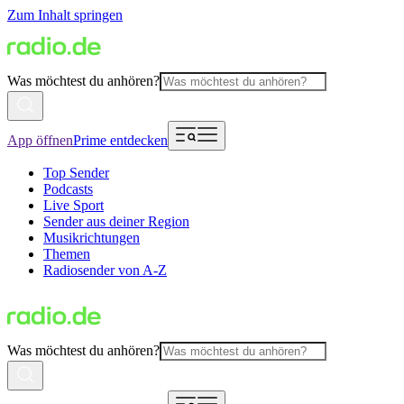
Zum Inhalt springen
Was möchtest du anhören?
App öffnen
Prime entdecken
Top Sender
Podcasts
Live Sport
Sender aus deiner Region
Musikrichtungen
Themen
Radiosender von A-Z
Was möchtest du anhören?