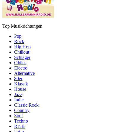
Top Musikrichtungen
Pop
Rock
Hip Hop
Chillout
Schlager
Oldies
Electro
Alternative
80er
Klassik
House
Jazz
Indie
Classic Rock
Country
Soul
Techno
R'n'B
Latin