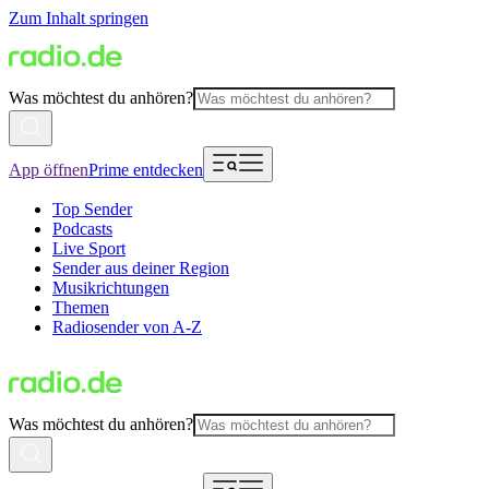
Zum Inhalt springen
Was möchtest du anhören?
App öffnen
Prime entdecken
Top Sender
Podcasts
Live Sport
Sender aus deiner Region
Musikrichtungen
Themen
Radiosender von A-Z
Was möchtest du anhören?