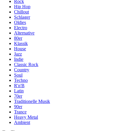
Rock
Hip Hop
Chillout
Schlager
Oldies
Electro
Alternative
80er
Klassik
House
Jazz
Indie
Classic Rock
Country
Soul
Techno
R'n'B
Latin
70er
Traditionelle Musik
90er
Trance
Heavy Metal
Ambient