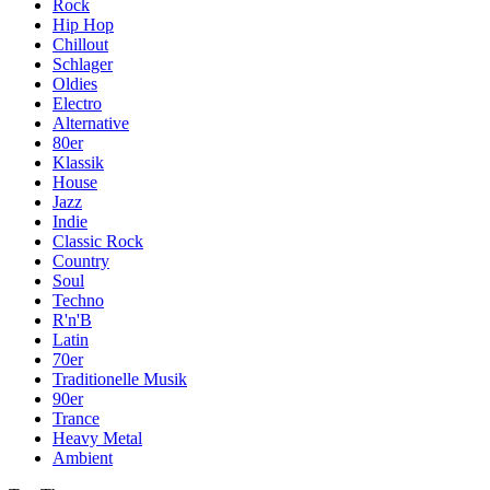
Rock
Hip Hop
Chillout
Schlager
Oldies
Electro
Alternative
80er
Klassik
House
Jazz
Indie
Classic Rock
Country
Soul
Techno
R'n'B
Latin
70er
Traditionelle Musik
90er
Trance
Heavy Metal
Ambient