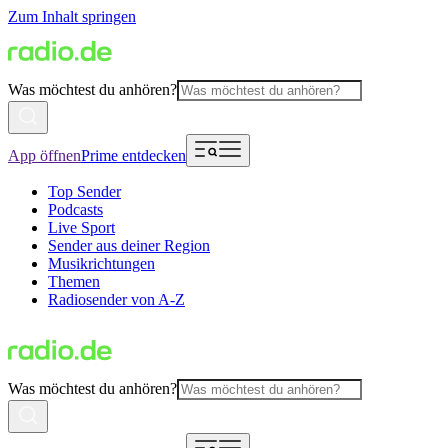
Zum Inhalt springen
Was möchtest du anhören?
App öffnen
Prime entdecken
Top Sender
Podcasts
Live Sport
Sender aus deiner Region
Musikrichtungen
Themen
Radiosender von A-Z
Was möchtest du anhören?