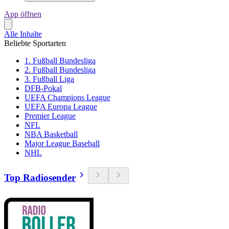
App öffnen
Alle Inhalte
Beliebte Sportarten
1. Fußball Bundesliga
2. Fußball Bundesliga
3. Fußball Liga
DFB-Pokal
UEFA Champions League
UEFA Europa League
Premier League
NFL
NBA Basketball
Major League Baseball
NHL
Top Radiosender