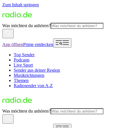
Zum Inhalt springen
Was möchtest du anhören?
App öffnen
Prime entdecken
Top Sender
Podcasts
Live Sport
Sender aus deiner Region
Musikrichtungen
Themen
Radiosender von A-Z
Was möchtest du anhören?