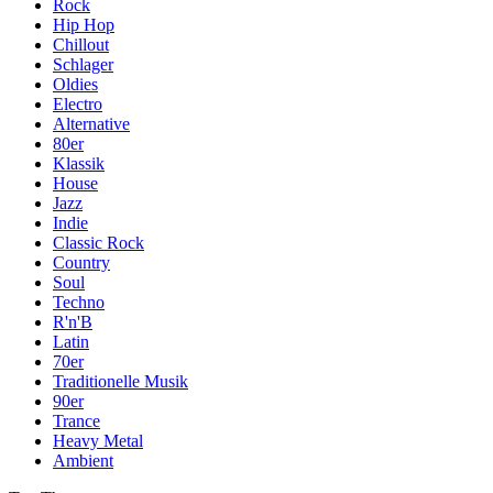
Rock
Hip Hop
Chillout
Schlager
Oldies
Electro
Alternative
80er
Klassik
House
Jazz
Indie
Classic Rock
Country
Soul
Techno
R'n'B
Latin
70er
Traditionelle Musik
90er
Trance
Heavy Metal
Ambient