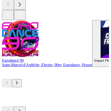
Eurodance 90
Impact FM 
Saint-Marcel-d'Ardèche, Electro, 90er, Eurodance, House
Top
Podcasts
Top
Podcasts
Top
Podcasts