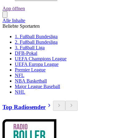
App öffnen
Alle Inhalte
Beliebte Sportarten
1. Fußball Bundesliga
2. Fußball Bundesliga
3. Fußball Liga
DFB-Pokal
UEFA Champions League
UEFA Europa League
Premier League
NFL
NBA Basketball
Major League Baseball
NHL
Top Radiosender