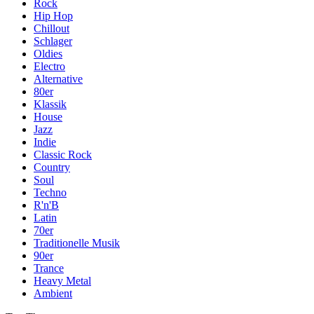
Rock
Hip Hop
Chillout
Schlager
Oldies
Electro
Alternative
80er
Klassik
House
Jazz
Indie
Classic Rock
Country
Soul
Techno
R'n'B
Latin
70er
Traditionelle Musik
90er
Trance
Heavy Metal
Ambient