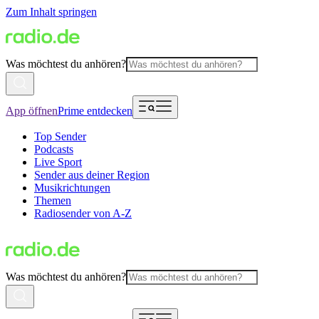
Zum Inhalt springen
Was möchtest du anhören?
App öffnen
Prime entdecken
Top Sender
Podcasts
Live Sport
Sender aus deiner Region
Musikrichtungen
Themen
Radiosender von A-Z
Was möchtest du anhören?