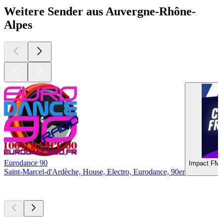
Weitere Sender aus Auvergne-Rhône-
Alpes
Eurodance 90
Impact FM 
Saint-Marcel-d'Ardèche, House, Electro, Eurodance, 90er
Top
Podcasts
Top
Podcasts