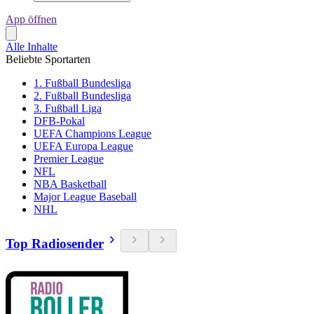
App öffnen
Alle Inhalte
Beliebte Sportarten
1. Fußball Bundesliga
2. Fußball Bundesliga
3. Fußball Liga
DFB-Pokal
UEFA Champions League
UEFA Europa League
Premier League
NFL
NBA Basketball
Major League Baseball
NHL
Top Radiosender