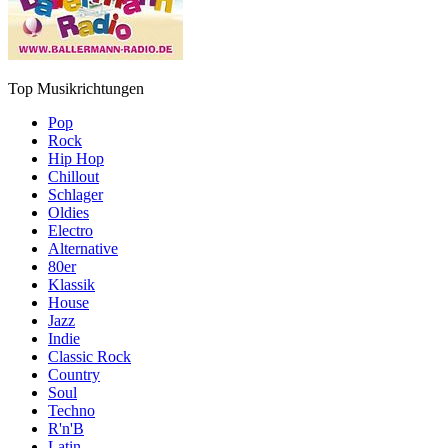
Top Musikrichtungen
Pop
Rock
Hip Hop
Chillout
Schlager
Oldies
Electro
Alternative
80er
Klassik
House
Jazz
Indie
Classic Rock
Country
Soul
Techno
R'n'B
Latin