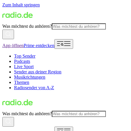
Zum Inhalt springen
Was möchtest du anhören?
App öffnen
Prime entdecken
Top Sender
Podcasts
Live Sport
Sender aus deiner Region
Musikrichtungen
Themen
Radiosender von A-Z
Was möchtest du anhören?