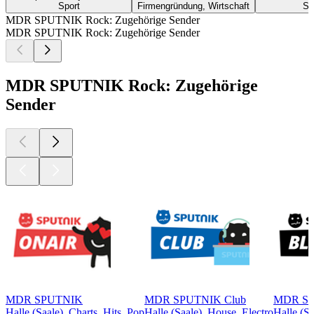
Sport
Firmengründung, Wirtschaft
Sp
MDR SPUTNIK Rock: Zugehörige Sender
MDR SPUTNIK Rock: Zugehörige Sender
MDR SPUTNIK Rock: Zugehörige
Sender
MDR SPUTNIK
MDR SPUTNIK Club
MDR SP
Halle (Saale), Charts, Hits, Pop
Halle (Saale), House, Electro
Halle (S