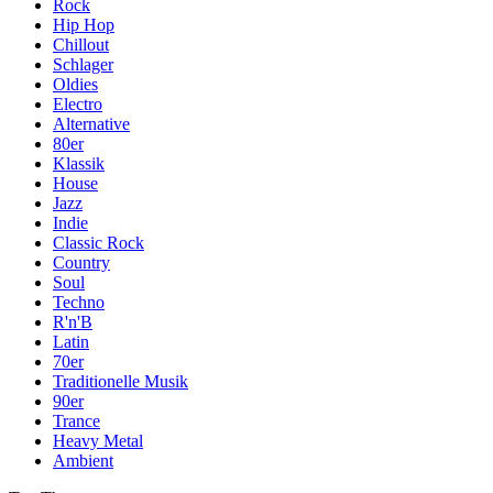
Rock
Hip Hop
Chillout
Schlager
Oldies
Electro
Alternative
80er
Klassik
House
Jazz
Indie
Classic Rock
Country
Soul
Techno
R'n'B
Latin
70er
Traditionelle Musik
90er
Trance
Heavy Metal
Ambient