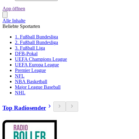
App öffnen
Alle Inhalte
Beliebte Sportarten
1. Fußball Bundesliga
2. Fußball Bundesliga
3. Fußball Liga
DFB-Pokal
UEFA Champions League
UEFA Europa League
Premier League
NFL
NBA Basketball
Major League Baseball
NHL
Top Radiosender