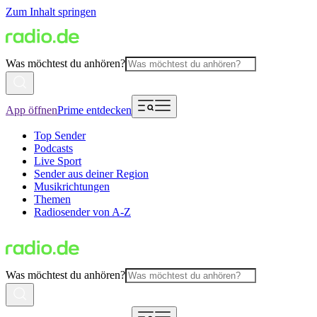
Zum Inhalt springen
Was möchtest du anhören?
App öffnen
Prime entdecken
Top Sender
Podcasts
Live Sport
Sender aus deiner Region
Musikrichtungen
Themen
Radiosender von A-Z
Was möchtest du anhören?