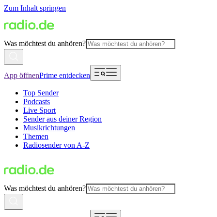
Zum Inhalt springen
Was möchtest du anhören?
App öffnen
Prime entdecken
Top Sender
Podcasts
Live Sport
Sender aus deiner Region
Musikrichtungen
Themen
Radiosender von A-Z
Was möchtest du anhören?