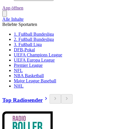
App öffnen
Alle Inhalte
Beliebte Sportarten
1. Fußball Bundesliga
2. Fußball Bundesliga
3. Fußball Liga
DFB-Pokal
UEFA Champions League
UEFA Europa League
Premier League
NFL
NBA Basketball
Major League Baseball
NHL
Top Radiosender