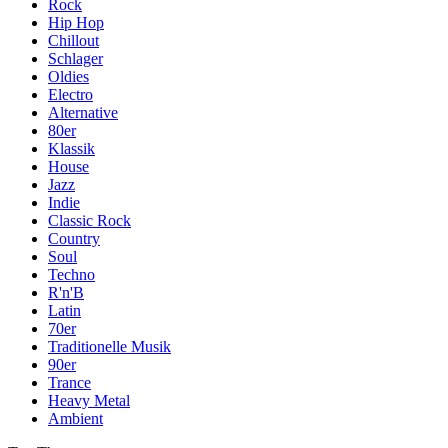
Rock
Hip Hop
Chillout
Schlager
Oldies
Electro
Alternative
80er
Klassik
House
Jazz
Indie
Classic Rock
Country
Soul
Techno
R'n'B
Latin
70er
Traditionelle Musik
90er
Trance
Heavy Metal
Ambient