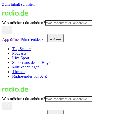
Zum Inhalt springen
Was möchtest du anhören?
App öffnen
Prime entdecken
Top Sender
Podcasts
Live Sport
Sender aus deiner Region
Musikrichtungen
Themen
Radiosender von A-Z
Was möchtest du anhören?