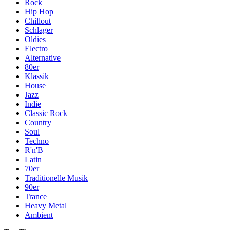
Rock
Hip Hop
Chillout
Schlager
Oldies
Electro
Alternative
80er
Klassik
House
Jazz
Indie
Classic Rock
Country
Soul
Techno
R'n'B
Latin
70er
Traditionelle Musik
90er
Trance
Heavy Metal
Ambient