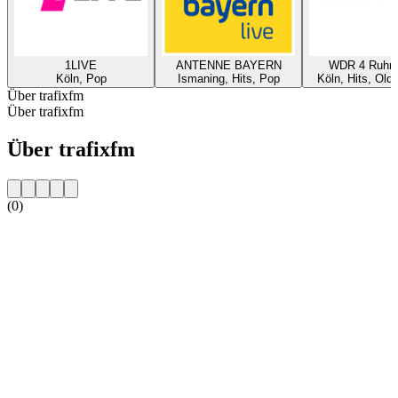
1LIVE
ANTENNE BAYERN
WDR 4 Ruhrg
Köln, Pop
Ismaning, Hits, Pop
Köln, Hits, Old
Über trafixfm
Über trafixfm
Über trafixfm
(0)
Sender-Website