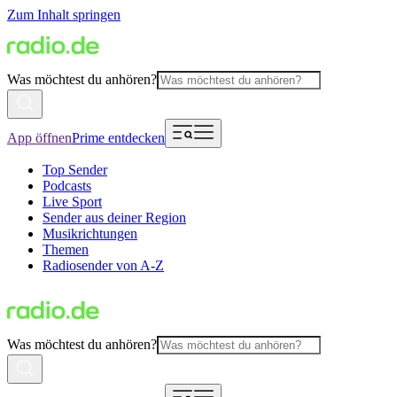
Zum Inhalt springen
Was möchtest du anhören?
App öffnen
Prime entdecken
Top Sender
Podcasts
Live Sport
Sender aus deiner Region
Musikrichtungen
Themen
Radiosender von A-Z
Was möchtest du anhören?