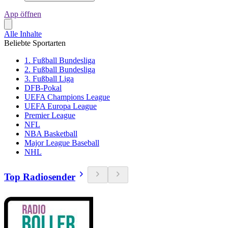
App öffnen
Alle Inhalte
Beliebte Sportarten
1. Fußball Bundesliga
2. Fußball Bundesliga
3. Fußball Liga
DFB-Pokal
UEFA Champions League
UEFA Europa League
Premier League
NFL
NBA Basketball
Major League Baseball
NHL
Top Radiosender