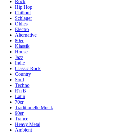
Rock
Hip Hop
Chillout
Schlager
Oldies
Electro
Alternative
80er
Klassik
House
Jazz
Indie
Classic Rock
Country
Soul
Techno
R'n'B
Latin
70er
Traditionelle Musik
90er
Trance
Heavy Metal
Ambient