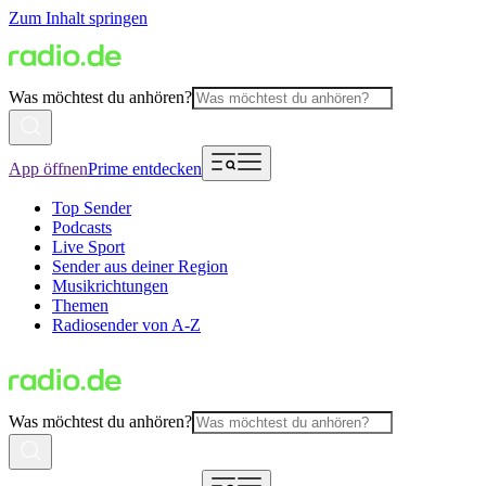
Zum Inhalt springen
Was möchtest du anhören?
App öffnen
Prime entdecken
Top Sender
Podcasts
Live Sport
Sender aus deiner Region
Musikrichtungen
Themen
Radiosender von A-Z
Was möchtest du anhören?