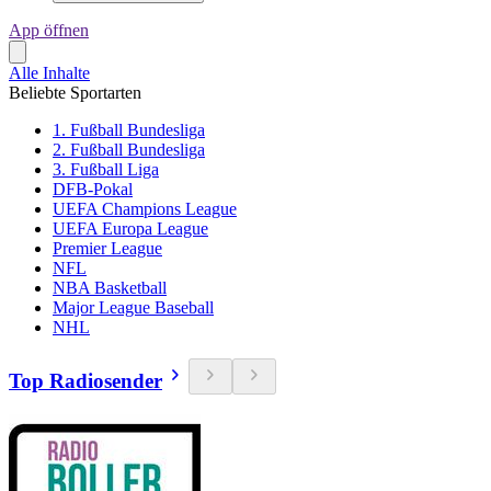
App öffnen
Alle Inhalte
Beliebte Sportarten
1. Fußball Bundesliga
2. Fußball Bundesliga
3. Fußball Liga
DFB-Pokal
UEFA Champions League
UEFA Europa League
Premier League
NFL
NBA Basketball
Major League Baseball
NHL
Top Radiosender