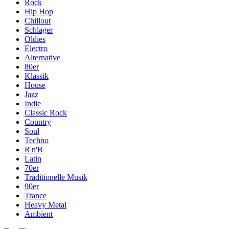
Rock
Hip Hop
Chillout
Schlager
Oldies
Electro
Alternative
80er
Klassik
House
Jazz
Indie
Classic Rock
Country
Soul
Techno
R'n'B
Latin
70er
Traditionelle Musik
90er
Trance
Heavy Metal
Ambient