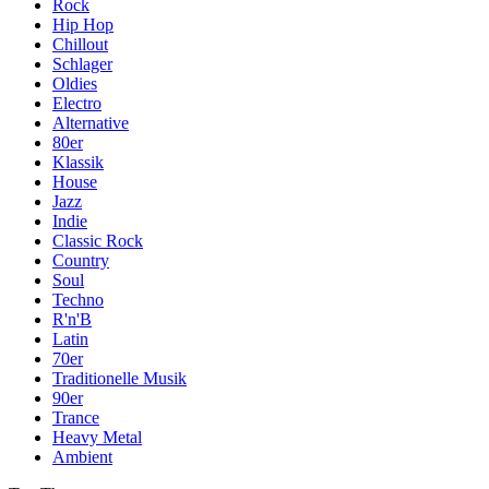
Rock
Hip Hop
Chillout
Schlager
Oldies
Electro
Alternative
80er
Klassik
House
Jazz
Indie
Classic Rock
Country
Soul
Techno
R'n'B
Latin
70er
Traditionelle Musik
90er
Trance
Heavy Metal
Ambient