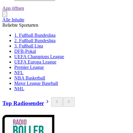
App öffnen
Alle Inhalte
Beliebte Sportarten
1. Fußball Bundesliga
2. Fußball Bundesliga
3. Fußball Liga
DFB-Pokal
UEFA Champions League
UEFA Europa League
Premier League
NFL
NBA Basketball
Major League Baseball
NHL
Top Radiosender