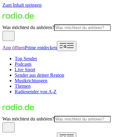
Zum Inhalt springen
Was möchtest du anhören?
App öffnen
Prime entdecken
Top Sender
Podcasts
Live Sport
Sender aus deiner Region
Musikrichtungen
Themen
Radiosender von A-Z
Was möchtest du anhören?