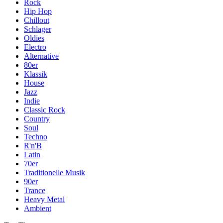
Rock
Hip Hop
Chillout
Schlager
Oldies
Electro
Alternative
80er
Klassik
House
Jazz
Indie
Classic Rock
Country
Soul
Techno
R'n'B
Latin
70er
Traditionelle Musik
90er
Trance
Heavy Metal
Ambient