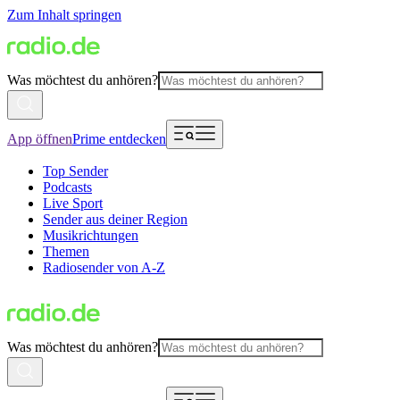
Zum Inhalt springen
Was möchtest du anhören?
App öffnen
Prime entdecken
Top Sender
Podcasts
Live Sport
Sender aus deiner Region
Musikrichtungen
Themen
Radiosender von A-Z
Was möchtest du anhören?