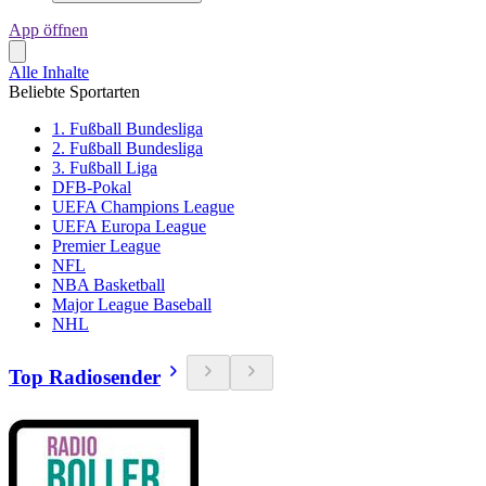
App öffnen
Alle Inhalte
Beliebte Sportarten
1. Fußball Bundesliga
2. Fußball Bundesliga
3. Fußball Liga
DFB-Pokal
UEFA Champions League
UEFA Europa League
Premier League
NFL
NBA Basketball
Major League Baseball
NHL
Top Radiosender