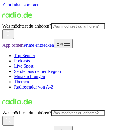
Zum Inhalt springen
Was möchtest du anhören?
App öffnen
Prime entdecken
Top Sender
Podcasts
Live Sport
Sender aus deiner Region
Musikrichtungen
Themen
Radiosender von A-Z
Was möchtest du anhören?