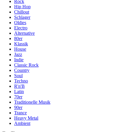
Rock
Hip Hop
Chillout
Schlager
Oldies
Electro
Alternative
80er
Klassik
House
Jazz
Indie
Classic Rock
Country
Soul
Techno
R'n'B
Latin
70er
Traditionelle Musik
90er
Trance
Heavy Metal
Ambient