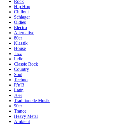
Rock
Hip Hop
Chillout
Schlager
Oldies
Electro
Alternative
80er
Klassik
House
Jazz
Indie
Classic Rock
Country
Soul
Techno
R'n'B
Latin
70er
Traditionelle Musik
90er
Trance
Heavy Metal
Ambient