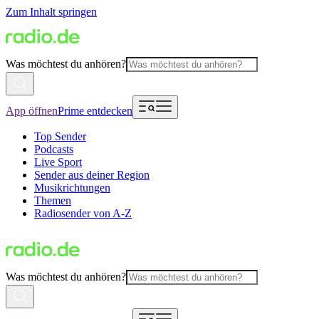
Zum Inhalt springen
Was möchtest du anhören?
App öffnen
Prime entdecken
Top Sender
Podcasts
Live Sport
Sender aus deiner Region
Musikrichtungen
Themen
Radiosender von A-Z
Was möchtest du anhören?