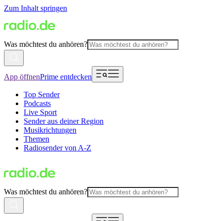
Zum Inhalt springen
Was möchtest du anhören?
App öffnen
Prime entdecken
Top Sender
Podcasts
Live Sport
Sender aus deiner Region
Musikrichtungen
Themen
Radiosender von A-Z
Was möchtest du anhören?