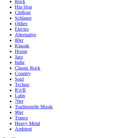
Rock
Hip Hop
Chillout
Schlager
Oldies
Electro
Alternative
80er
Klassik
House
Jazz
Indie
Classic Rock
Country
Soul
Techno
R'n'B
Latin
70er
Traditionelle Musik
90er
Trance
Heavy Metal
Ambient