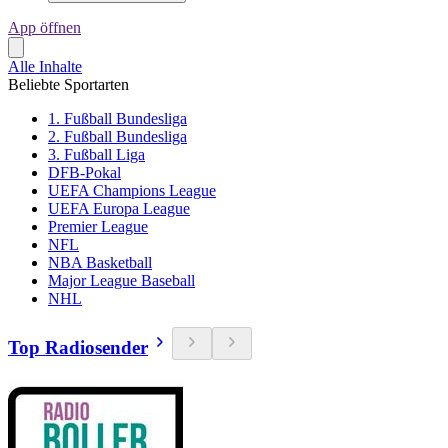
App öffnen
Alle Inhalte
Beliebte Sportarten
1. Fußball Bundesliga
2. Fußball Bundesliga
3. Fußball Liga
DFB-Pokal
UEFA Champions League
UEFA Europa League
Premier League
NFL
NBA Basketball
Major League Baseball
NHL
Top Radiosender