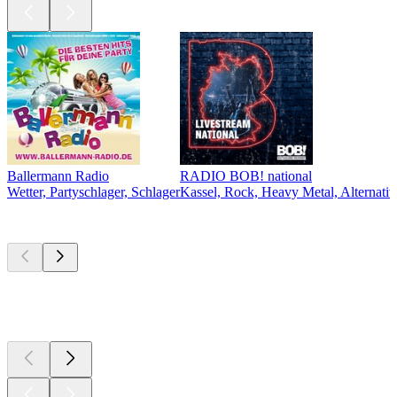
Ballermann Radio
RADIO BOB! national
Wetter, Partyschlager, Schlager
Kassel, Rock, Heavy Metal, Alternativ
Top
Podcasts
Top
Podcasts
Top
Podcasts