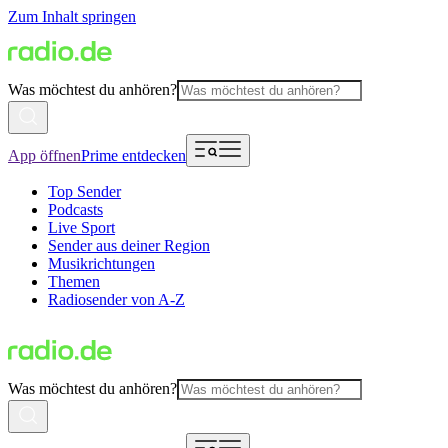
Zum Inhalt springen
Was möchtest du anhören?
App öffnen
Prime entdecken
Top Sender
Podcasts
Live Sport
Sender aus deiner Region
Musikrichtungen
Themen
Radiosender von A-Z
Was möchtest du anhören?