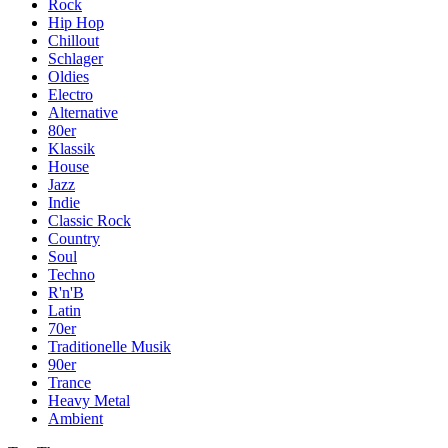
Rock
Hip Hop
Chillout
Schlager
Oldies
Electro
Alternative
80er
Klassik
House
Jazz
Indie
Classic Rock
Country
Soul
Techno
R'n'B
Latin
70er
Traditionelle Musik
90er
Trance
Heavy Metal
Ambient